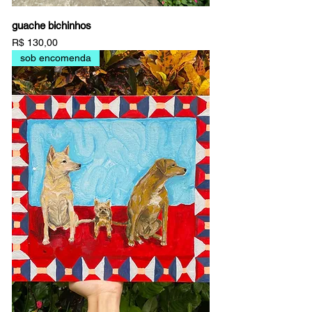
guache bichinhos
Preço
R$ 130,00
sob encomenda